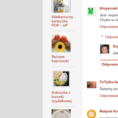
blogerzab
Jest wspan
Wielkanocna
Chyba w nie
karteczka
POP - UP
Odpowied
Odpowi
Sz
Jak
Beżowe
kapciuszki
Odpowie
ToTylkoJa
Świetny po
Kokoszka z
Odpowied
koronki
szydełkowej
Małymi Kr