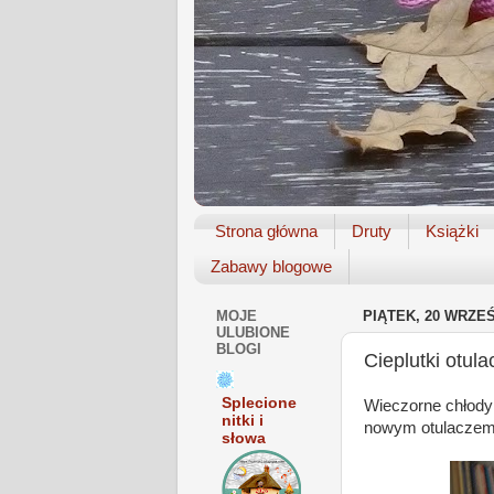
Strona główna
Druty
Książki
Zabawy blogowe
MOJE
PIĄTEK, 20 WRZEŚ
ULUBIONE
BLOGI
Cieplutki otul
Splecione
Wieczorne chłody p
nitki i
nowym otulaczem 
słowa