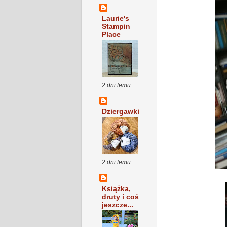
Laurie's
Stampin
Place
2 dni temu
Dziergawki
2 dni temu
Książka,
druty i coś
jeszcze...