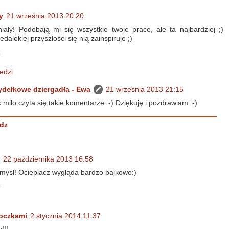
y
21 września 2013 20:20
iały! Podobają mi się wszystkie twoje prace, ale ta najbardziej ;)
dalekiej przyszłości się nią zainspiruje ;)
z
edzi
ydełkowe dziergadła - Ewa
21 września 2013 21:15
 miło czyta się takie komentarze :-) Dziękuję i pozdrawiam :-)
dz
22 października 2013 16:58
mysł! Ocieplacz wygląda bardzo bajkowo:)
z
oczkami
2 stycznia 2014 11:37