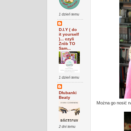
1 dzień temu
D.I.Y ( do
it yourself
)... czyli
Zrób TO
Sam...
1 dzień temu
Dłubanki
Beaty
Można go nosić n
2 dni temu