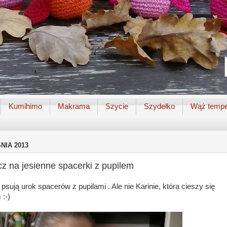
Kumihimo
Makrama
Szycie
Szydełko
Wąż tempe
NIA 2013
acz na jesienne spacerki z pupilem
sują urok spacerów z pupilami . Ale nie Karinie, która cieszy się
:-)