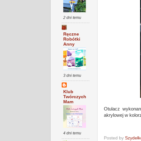
2 dni temu
Ręczne
Robótki
Anny
3 dni temu
Klub
Twórczych
Mam
Otulacz wykonany 
akrylowej w kolor
4 dni temu
Posted by
Szydełk