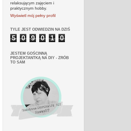
relaksującym zajęciem i
praktycznym hobby.
Wyświetl mój pełny profil
TYLE JEST ODWIEDZIN NA DZIŚ
5
0
9
0
1
0
JESTEM GOŚCINNĄ
PROJEKTANTKĄ NA DIY - ZRÓB
TO SAM