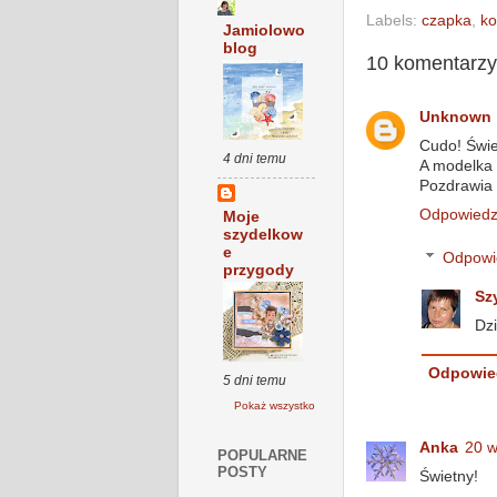
Labels:
czapka
,
k
Jamiolowo
blog
10 komentarzy
Unknown
Cudo! Świet
4 dni temu
A modelka 
Pozdrawia 
Odpowied
Moje
szydelkow
e
Odpowi
przygody
Sz
Dzi
Odpowie
5 dni temu
Pokaż wszystko
Anka
20 w
POPULARNE
POSTY
Świetny!