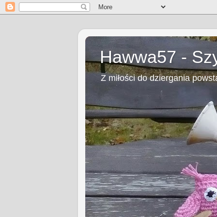
Hawwa57 - Szy
Z miłości do dziergania powsta