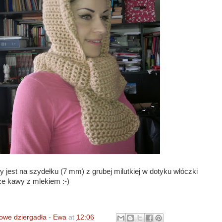
jest na szydełku (7 mm) z grubej milutkiej w dotyku włóczki
ze kawy z mlekiem :-)
owe dziergadła - Ewa
at
12:06