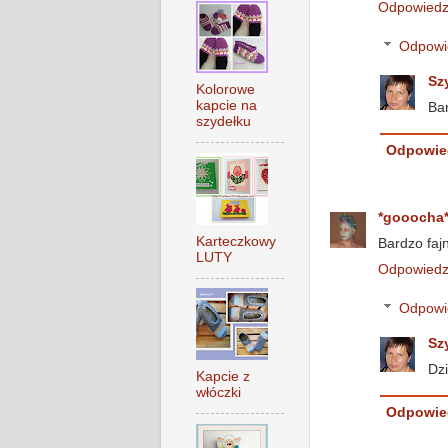
Odpowied
Odpowi
Sz
Kolorowe
kapcie na
Bar
szydełku
Odpowie
*gooocha
Karteczkowy
Bardzo faj
LUTY
Odpowied
Odpowi
Sz
Dzi
Kapcie z
włóczki
Odpowie