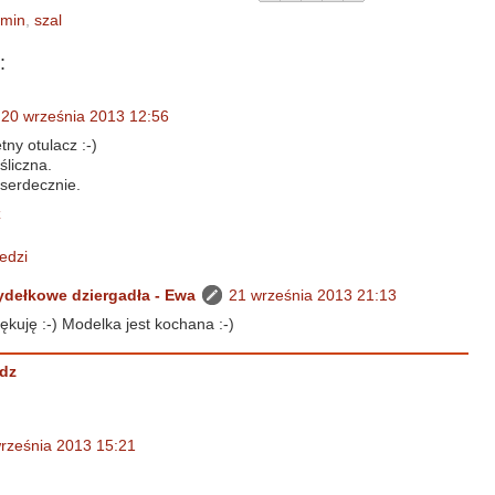
omin
,
szal
:
20 września 2013 12:56
ny otulacz :-)
śliczna.
serdecznie.
z
edzi
ydełkowe dziergadła - Ewa
21 września 2013 21:13
ękuję :-) Modelka jest kochana :-)
dz
rześnia 2013 15:21